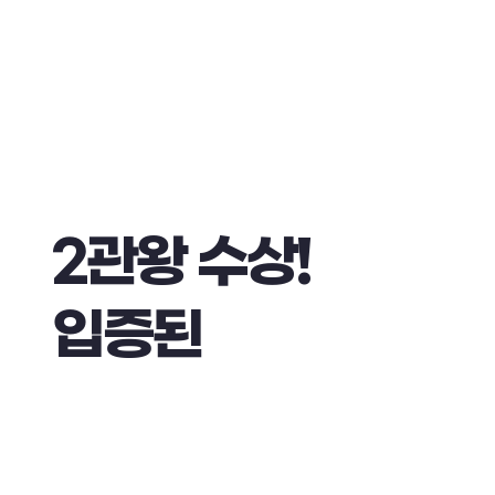
2
관
왕
수
상
!
입
증
된
독
보
적
업
로
R
A
O
N
U
p
l
o
a
K